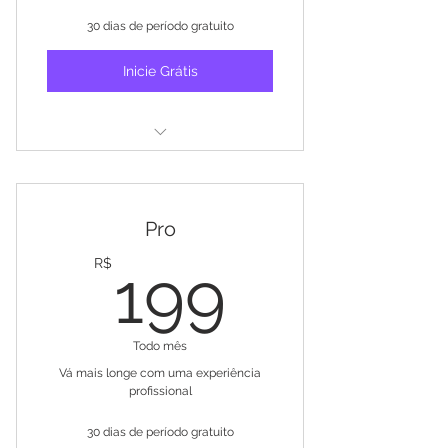
30 dias de período gratuito
Inicie Grátis
5 usuários de compartilhamento
1 relatório/dashboard
Pro
199R$
R$
199
Todo mês
Vá mais longe com uma experiência
profissional
30 dias de período gratuito