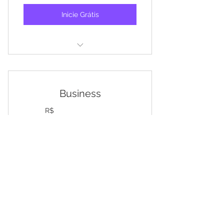
Inicie Grátis
15 usuários de compartilhamento
5 relatórios/dashboards
Business
499R$
R$
499
Todo mês
Domine suas análises e descubra novas
possibilidades
30 dias de período gratuito
Inicie Grátis